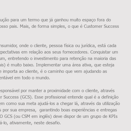
adução para um termo que já ganhou muito espaço fora do 
nosso pais. Mais, de forma simples, o que é Customer Success 
sumidor, onde o cliente, pessoa física ou jurídica, está cada 
pectativas em relação aos seus fornecedores. Conquistar um 
 um, entretendo o investimento para retenção na maioria das 
ais) é muito baixo. Implementar uma área ativa, que esteja 
importa ao cliente, é o caminho que vem ajudando as 
tentável em todo o mundo.
sponsável por manter a proximidade com o cliente, através 
 Success (GCS). Esse profissional entende qual é a definição 
em como sua meta ajudá-los a chegar lá, através da utilização 
s por sua empresa,  garantindo boas experiências e entregas 
 O GCS (ou CSM em inglês) deve dispor de um grupo de KPIs 
dá-lo, ativamente, neste desafio.