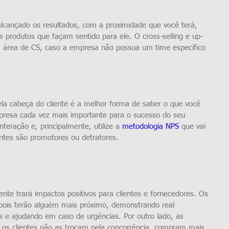
alcançado os resultados, com a proximidade que você terá, 
os produtos que façam sentido para ele. O cross-selling e up-
la área de CS, caso a empresa não possua um time específico 
la cabeça do cliente é a melhor forma de saber o que você 
mpresa cada vez mais importante para o sucesso do seu 
interação e, principalmente, utilize a 
metodologia NPS
 que vai 
entes são promotores ou detratores. 
ente trará impactos positivos para clientes e fornecedores. Os 
s pois terão alguém mais próximo, demonstrando real 
 e ajudando em caso de urgências. Por outro lado, as 
s clientes não as trocam pela concorrência, compram mais 