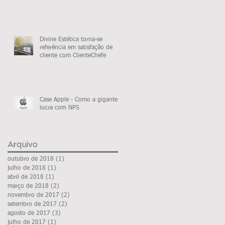
Divine Estética torna-se
referência em satisfação de
cliente com ClienteChefe
Case Apple - Como a gigante
lucra com NPS
Arquivo
outubro de 2018
(1)
1 post
julho de 2018
(1)
1 post
abril de 2018
(1)
1 post
março de 2018
(2)
2 posts
novembro de 2017
(2)
2 posts
setembro de 2017
(2)
2 posts
agosto de 2017
(3)
3 posts
julho de 2017
(1)
1 post