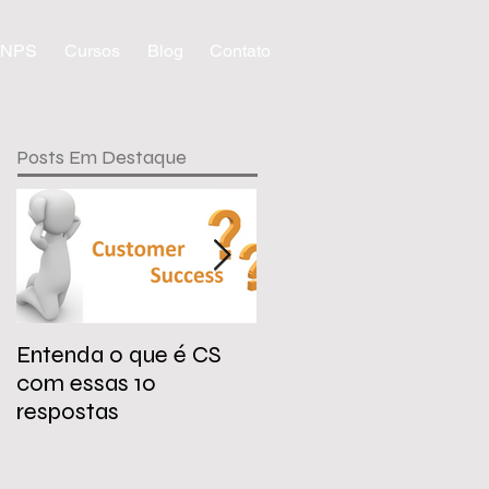
NPS
Cursos
Blog
Contato
Posts Em Destaque
Entenda o que é CS
Workshop da
com essas 10
ClienteChefe em
respostas
Joinville-SC